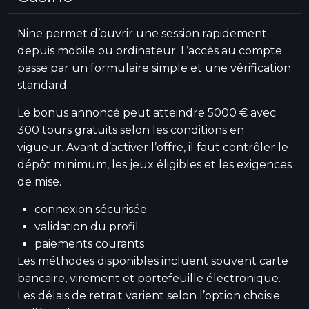
Nine permet d’ouvrir une session rapidement
depuis mobile ou ordinateur. L’accès au compte
passe par un formulaire simple et une vérification
standard.
Le bonus annoncé peut atteindre 5000 € avec
300 tours gratuits selon les conditions en
vigueur. Avant d’activer l’offre, il faut contrôler le
dépôt minimum, les jeux éligibles et les exigences
de mise.
connexion sécurisée
validation du profil
paiements courants
Les méthodes disponibles incluent souvent carte
bancaire, virement et portefeuille électronique.
Les délais de retrait varient selon l’option choisie